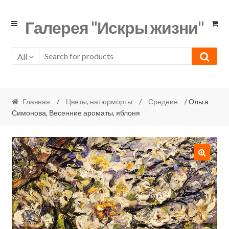
Skip
Skip
Галерея "Искры жизни"
to
to
navigation
content
All
Главная
/
Цветы, натюрморты
/
Средние
/ Ольга
Симонова, Весенние ароматы, яблоня