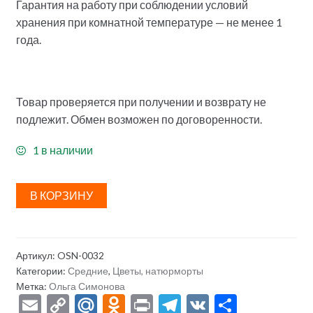
Гарантия на работу при соблюдении условий
хранения при комнатной температуре — не менее 1
года.
Товар проверяется при получении и возврату не
подлежит. Обмен возможен по договоренности.
1 в наличии
В КОРЗИНУ
Артикул:
OSN-0032
Категории:
Средние
,
Цветы, натюрморты
Метка:
Ольга Симонова
E
C
M
O
Pr
T
V
О