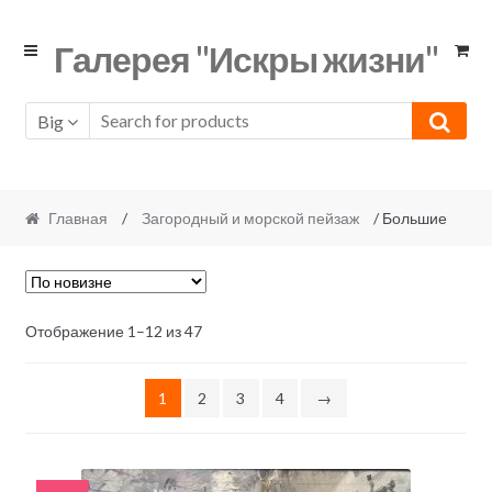
Skip
Skip
Галерея "Искры жизни"
to
to
navigation
content
Big
Главная
/
Загородный и морской пейзаж
/ Большие
Отображение 1–12 из 47
1
2
3
4
→