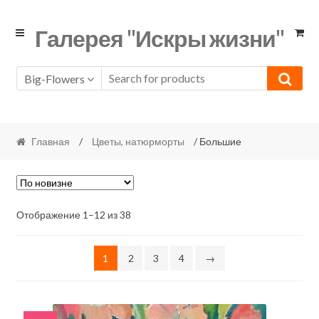
Skip
Skip
Галерея "Искры жизни"
to
to
navigation
content
Big-Flowers
Главная
/
Цветы, натюрморты
/ Большие
Отображение 1–12 из 38
1
2
3
4
→