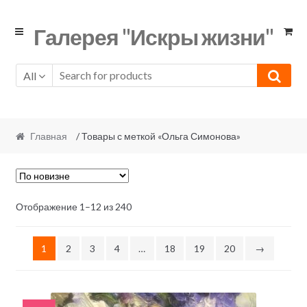
Skip
Skip
Галерея "Искры жизни"
to
to
navigation
content
All
Главная
/ Товары с меткой «Ольга Симонова»
Отображение 1–12 из 240
1
2
3
4
…
18
19
20
→