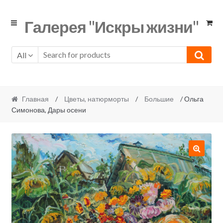
Skip
Skip
Галерея "Искры жизни"
to
to
navigation
content
All
Главная
/
Цветы, натюрморты
/
Большие
/ Ольга
Симонова, Дары осени