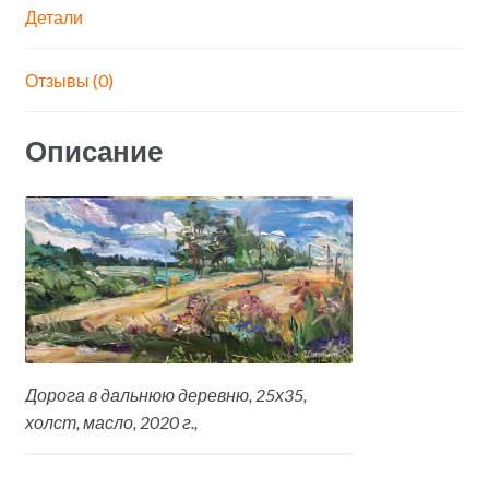
n
as
m
и
Детали
k
sn
ть
iki
Отзывы (0)
Описание
Дорога в дальнюю деревню, 25х35,
холст, масло, 2020 г.,