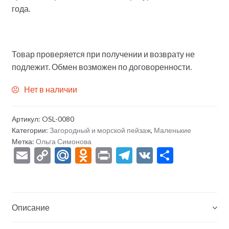
года.
Товар проверяется при получении и возврату не
подлежит. Обмен возможен по договоренности.
Нет в наличии
Артикул:
OSL-0080
Категории:
Загородный и морской пейзаж
,
Маленькие
Метка:
Ольга Симонова
E
C
M
O
Pr
T
V
О
m
o
ai
d
in
el
K
тп
ai
p
l.
n
t
e
р
l
y
R
o
gr
а
Описание
Li
u
kl
a
в