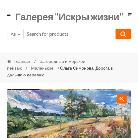
Skip
Skip
Галерея "Искры жизни"
to
to
navigation
content
All
Главная
/
Загородный и морской
пейзаж
/
Маленькие
/ Ольга Симонова, Дорога в
дальнюю деревню