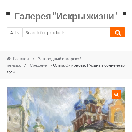
Skip
Skip
Галерея "Искры жизни"
to
to
navigation
content
All
Главная
/
Загородный и морской
пейзаж
/
Средние
/ Ольга Симонова, Рязань в солнечных
лучах