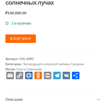
солнечных лучах
₽
100,000.00
1 в наличии
В КОРЗИНУ
Артикул:
OSL-0092
Категории:
Загородный и морской пейзаж
,
Средние
Метка:
Ольга Симонова
E
C
M
O
Pr
T
V
О
m
o
ai
d
in
el
K
тп
ai
p
l.
n
t
e
р
l
y
R
o
gr
а
Описание