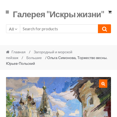
Skip
Skip
Галерея "Искры жизни"
to
to
navigation
content
All
Главная
/
Загородный и морской
пейзаж
/
Большие
/ Ольга Симонова, Торжество весны.
Юрьев-Польский