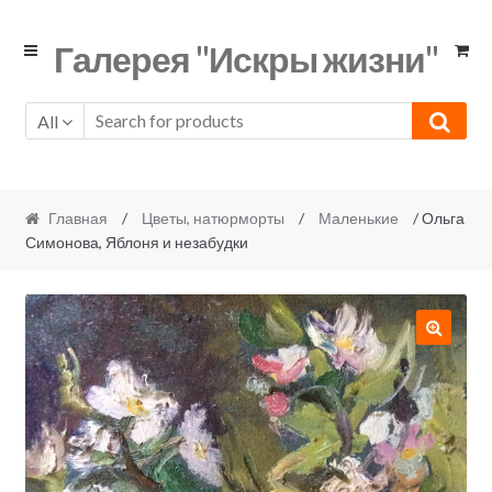
Skip
Skip
Галерея "Искры жизни"
to
to
navigation
content
All
Главная
/
Цветы, натюрморты
/
Маленькие
/ Ольга
Симонова, Яблоня и незабудки