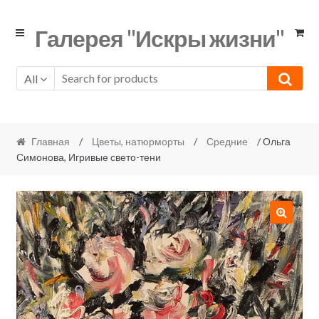
Skip
Skip
Галерея "Искры жизни"
to
to
navigation
content
All
Главная
/
Цветы, натюрморты
/
Средние
/ Ольга
Симонова, Игривые свето-тени