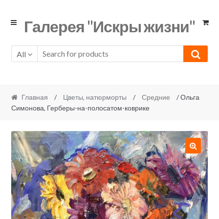
Skip
Skip
Галерея "Искры жизни"
to
to
navigation
content
All
Главная
/
Цветы, натюрморты
/
Средние
/ Ольга
Симонова, Герберы-на-полосатом-коврике