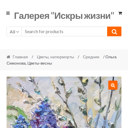
Skip
Skip
Галерея "Искры жизни"
to
to
navigation
content
All
Главная
/
Цветы, натюрморты
/
Средние
/ Ольга
Симонова, Цветы-весны