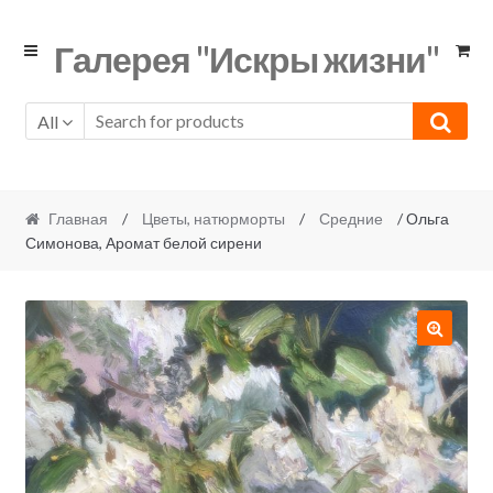
Skip
Skip
Галерея "Искры жизни"
to
to
navigation
content
All
Главная
/
Цветы, натюрморты
/
Средние
/ Ольга
Симонова, Аромат белой сирени