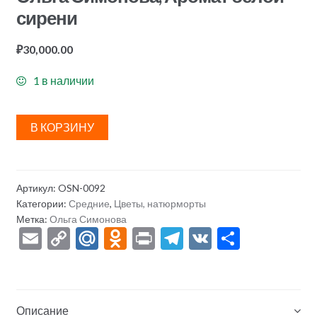
сирени
₽
30,000.00
1 в наличии
В КОРЗИНУ
Артикул:
OSN-0092
Категории:
Средние
,
Цветы, натюрморты
Метка:
Ольга Симонова
E
C
M
O
Pr
T
V
О
m
o
ai
d
in
el
K
тп
ai
p
l.
n
t
e
р
l
y
R
o
gr
а
Описание