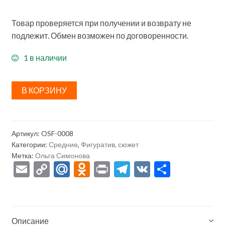
Товар проверяется при получении и возврату не
подлежит. Обмен возможен по договоренности.
1 в наличии
В КОРЗИНУ
Артикул:
OSF-0008
Категории:
Средние
,
Фигуратив, сюжет
Метка:
Ольга Симонова
E
C
M
O
Pr
T
V
О
m
o
ai
d
in
el
K
тп
ai
p
l.
n
t
e
р
l
y
R
o
gr
а
Описание