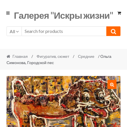
Skip
Skip
Галерея "Искры жизни"
to
to
navigation
content
All
Главная
/
Фигуратив, сюжет
/
Средние
/ Ольга
Симонова, Городской пес