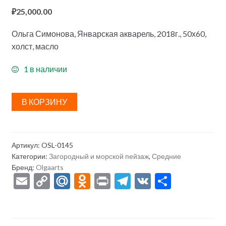
₽
25,000.00
Ольга Симонова, Январская акварель, 2018г., 50х60,
холст, масло
1 в наличии
В КОРЗИНУ
Артикул:
OSL-0145
Категории:
Загородный и морской пейзаж
,
Средние
Бренд:
Olgaarts
E
C
M
O
Pr
T
V
О
m
o
ai
d
in
el
K
тп
ai
p
l.
n
t
e
р