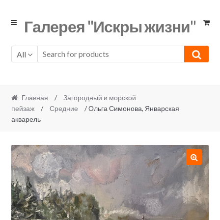
Skip
Skip
Галерея "Искры жизни"
to
to
navigation
content
All
Главная
/
Загородный и морской
пейзаж
/
Средние
/ Ольга Симонова, Январская
акварель