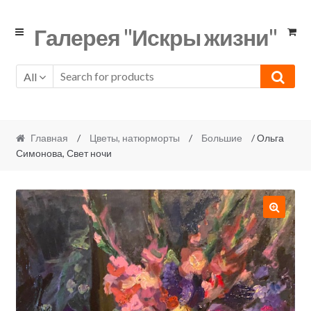
Skip
Skip
Галерея "Искры жизни"
to
to
navigation
content
All
Главная
/
Цветы, натюрморты
/
Большие
/ Ольга
Симонова, Свет ночи