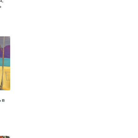
ч,
ь
 в