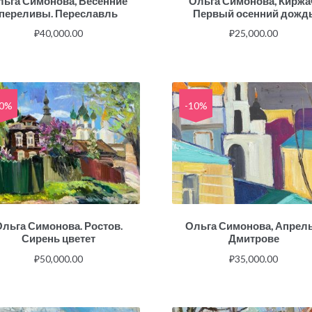
льга Симонова, Весенние
Ольга Симонова, Киржа
переливы. Переславль
Первый осенний дожд
₽
40,000.00
₽
25,000.00
10%
-10%
льга Симонова. Ростов.
Ольга Симонова, Апрель
Сирень цветет
Дмитрове
₽
50,000.00
₽
35,000.00