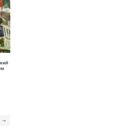
ский
ом
→