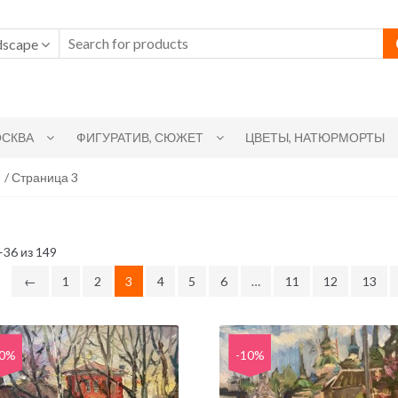
dscape
СКВА
ФИГУРАТИВ, СЮЖЕТ
ЦВЕТЫ, НАТЮРМОРТЫ
/ Страница 3
36 из 149
←
1
2
3
4
5
6
…
11
12
13
10%
-10%