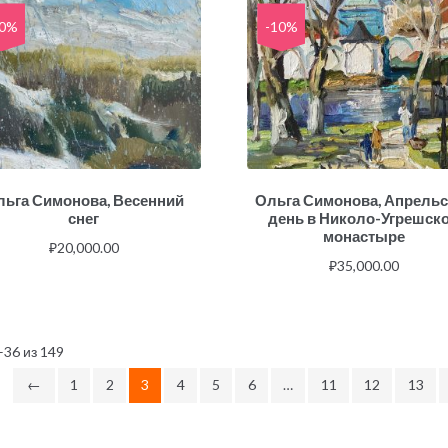
10%
-10%
льга Симонова, Весенний
Ольга Симонова, Апрель
снег
день в Николо-Угрешск
монастыре
₽
20,000.00
₽
35,000.00
36 из 149
←
1
2
3
4
5
6
…
11
12
13