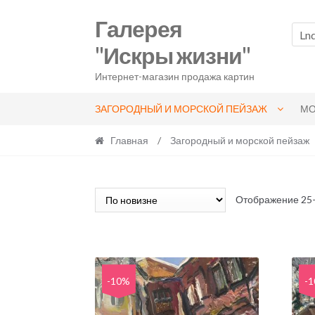
Skip
Skip
Галерея
to
to
Ln
navigation
content
"Искры жизни"
Интернет-магазин продажа картин
ЗАГОРОДНЫЙ И МОРСКОЙ ПЕЙЗАЖ
МО
Главная
/
Загородный и морской пейзаж
Отображение 25–
-10%
-