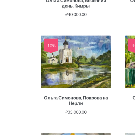
Ольга Симонова, Весенний
О
день. Кимры
₽
40,000.00
-10%
-
Ольга Симонова, Покрова на
О
Нерли
₽
35,000.00