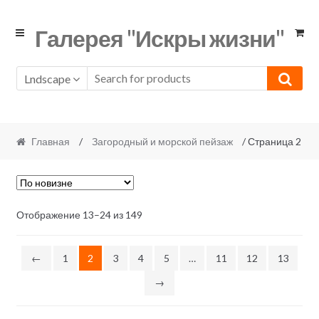
Skip
Skip
Галерея "Искры жизни"
to
to
navigation
content
Lndscape
Главная
/
Загородный и морской пейзаж
/ Страница 2
Отображение 13–24 из 149
←
1
2
3
4
5
…
11
12
13
→