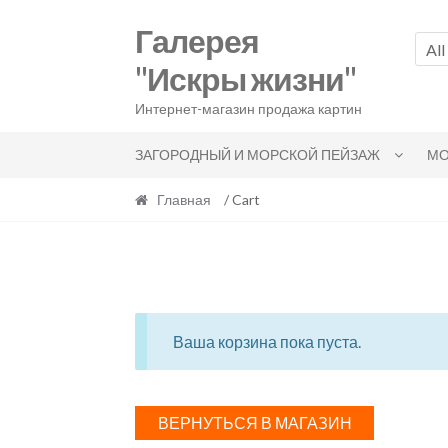
Skip
Skip
Галерея
to
to
All
navigation
content
"Искры жизни"
Интернет-магазин продажа картин
ЗАГОРОДНЫЙ И МОРСКОЙ ПЕЙЗАЖ
МО
Главная
/ Cart
Ваша корзина пока пуста.
ВЕРНУТЬСЯ В МАГАЗИН