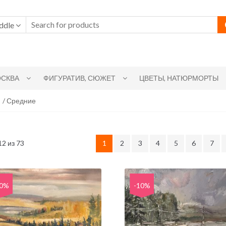
ddle
СКВА
ФИГУРАТИВ, СЮЖЕТ
ЦВЕТЫ, НАТЮРМОРТЫ
/ Средние
2 из 73
1
2
3
4
5
6
7
10%
-10%