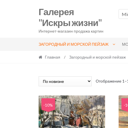
Skip
Skip
Галерея
to
to
Mi
navigation
content
"Искры жизни"
Интернет-магазин продажа картин
ЗАГОРОДНЫЙ И МОРСКОЙ ПЕЙЗАЖ
МО
Главная
/
Загородный и морской пейзаж
Отображение 1–1
-10%
-