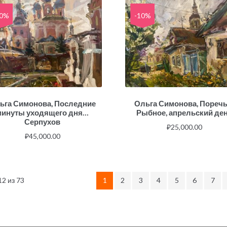
10%
-10%
ьга Симонова, Последние
Ольга Симонова, Поречь
минуты уходящего дня…
Рыбное, апрельский де
Серпухов
₽
25,000.00
₽
45,000.00
2 из 73
1
2
3
4
5
6
7