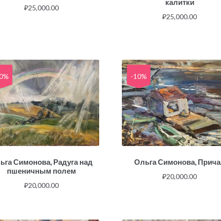
калитки
₽
25,000.00
₽
25,000.00
10%
-10%
ьга Симонова, Радуга над
Ольга Симонова, Прич
пшеничным полем
₽
20,000.00
₽
20,000.00