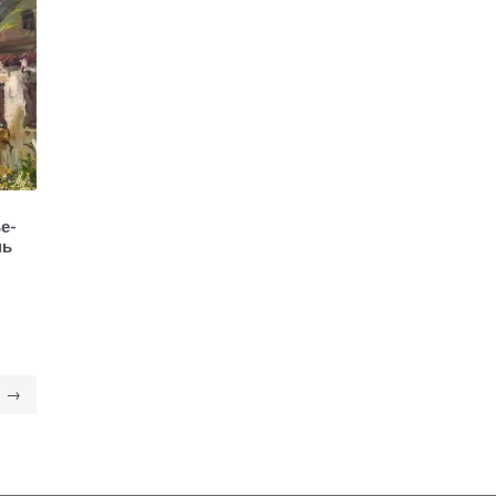
е-
нь
→