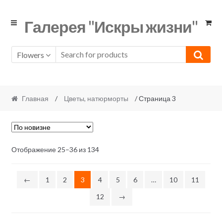
Skip
Skip
Галерея "Искры жизни"
to
to
navigation
content
Flowers
Главная
/
Цветы, натюрморты
/ Страница 3
Отображение 25–36 из 134
←
1
2
3
4
5
6
…
10
11
12
→