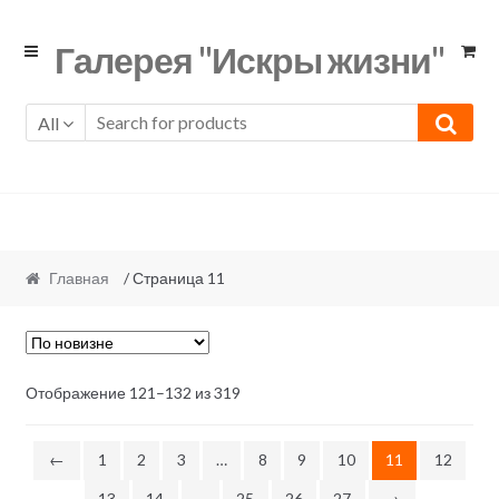
Skip
Skip
Галерея "Искры жизни"
to
to
navigation
content
All
Главная
/ Страница 11
Отображение 121–132 из 319
←
1
2
3
…
8
9
10
11
12
13
14
…
25
26
27
→