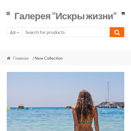
Skip
Skip
Галерея "Искры жизни"
to
to
navigation
content
All
Главная
/ New Collection