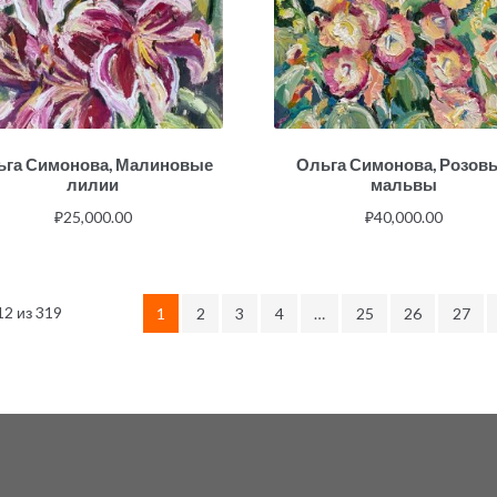
ьга Симонова, Малиновые
Ольга Симонова, Розов
лилии
мальвы
₽
25,000.00
₽
40,000.00
2 из 319
1
2
3
4
…
25
26
27