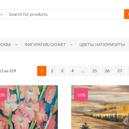
СКВА
ФИГУРАТИВ, СЮЖЕТ
ЦВЕТЫ, НАТЮРМОРТЫ
2 из 319
1
2
3
4
…
25
26
27
10%
-10%