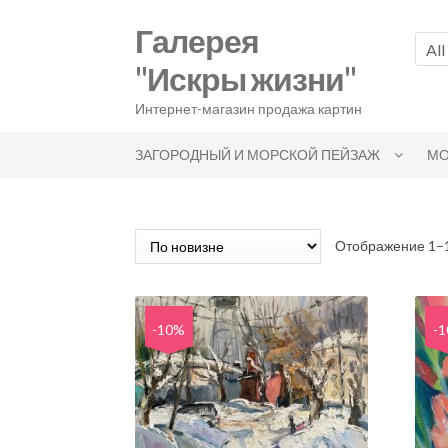
Skip
Skip
Галерея
to
to
All
navigation
content
"Искры жизни"
Интернет-магазин продажа картин
ЗАГОРОДНЫЙ И МОРСКОЙ ПЕЙЗАЖ
МО
Отображение 1–1
-10%
-