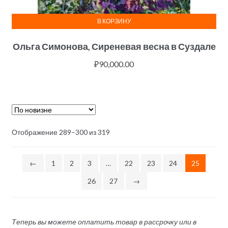
В КОРЗИНУ
Ольга Симонова, Сиреневая весна в Суздале
₽
90,000.00
Отображение 289–300 из 319
←
1
2
3
…
22
23
24
25
26
27
→
Теперь вы можете оплатить товар в рассрочку или в